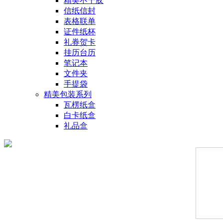
精美不干胶
信纸信封
表格联单
证件纸杯
礼券贺卡
挂历台历
笔记本
文件夹
手提袋
精美包装系列
瓦楞纸盒
白卡纸盒
礼品盒